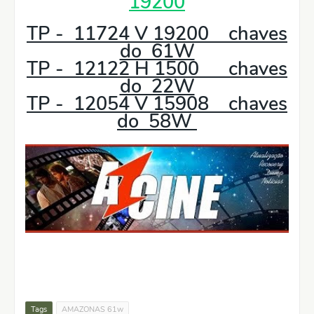
19200
TP - 11724 V 19200 chaves
do 61W
TP - 12122 H 1500 chaves
do 22W
TP - 12054 V 15908 chaves
do 58W
Tags
AMAZONAS 61w