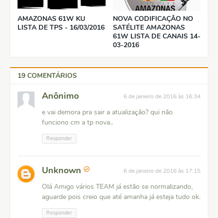
AMAZONAS 61W KU
NOVA CODIFICAÇÃO NO
LISTA DE TPS - 16/03/2016
SATÉLITE AMAZONAS
61W LISTA DE CANAIS 14-
03-2016
19 COMENTÁRIOS
Anônimo
6 de janeiro de 2016 às 16:34
e vai demora pra sair a atualização? qui não
funciono cm a tp nova..
Responder
Unknown
6 de janeiro de 2016 às 17:15
Olá Amigo vários TEAM já estão se normalizando,
aguarde pois creio que até amanha já esteja tudo ok.
Responder