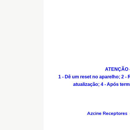
ATENÇÃO - 
1 - Dê um reset no aparelho;
2 -
atualização;
4 - Após term
Azcine Receptores o