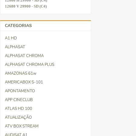
12660 H 29900 - SD (C4)
12680 V 29900 - SD (C4)
CATEGORIAS
A1 HD
ALPHASAT
ALPHASAT CHROMA
ALPHASAT CHROMA PLUS
AMAZONAS 61w
AMERICABOX S-101
APONTAMENTO
APP CINECLUB
ATLAS HD 100
ATUALIZAÇÃO
ATV BOX STREAM
AUDISAT A1