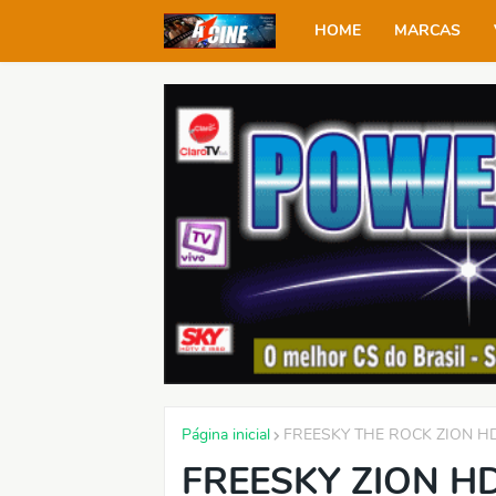
HOME
MARCAS
Página inicial
FREESKY THE ROCK ZION HD
FREESKY ZION H