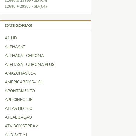
12660 H 29900 - SD (C4)
12680 V 29900 - SD (C4)
CATEGORIAS
A1 HD
ALPHASAT
ALPHASAT CHROMA
ALPHASAT CHROMA PLUS
AMAZONAS 61w
AMERICABOX S-101
APONTAMENTO
APP CINECLUB
ATLAS HD 100
ATUALIZAÇÃO
ATV BOX STREAM
AUDISAT A1