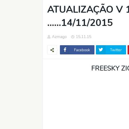
ATUALIZAÇÃO V 
......14/11/2015
Azmago
15.11.15
Facebook
Twitter
FREESKY ZI