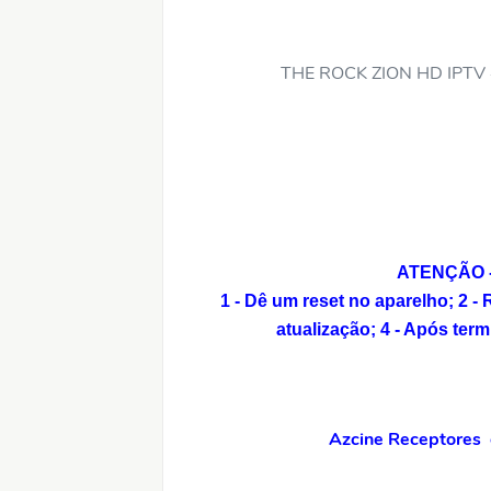
THE ROCK ZION HD IPTV 4 T
ATENÇÃO - 
1 - Dê um reset no aparelho;
2 -
atualização;
4 - Após term
Azcine Receptores o