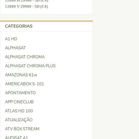
12660 H 29900 - SD (C4)
12680 V 29900 - SD (C4)
CATEGORIAS
A1 HD
ALPHASAT
ALPHASAT CHROMA
ALPHASAT CHROMA PLUS
AMAZONAS 61w
AMERICABOX S-101
APONTAMENTO
APP CINECLUB
ATLAS HD 100
ATUALIZAÇÃO
ATV BOX STREAM
AUDISAT A1