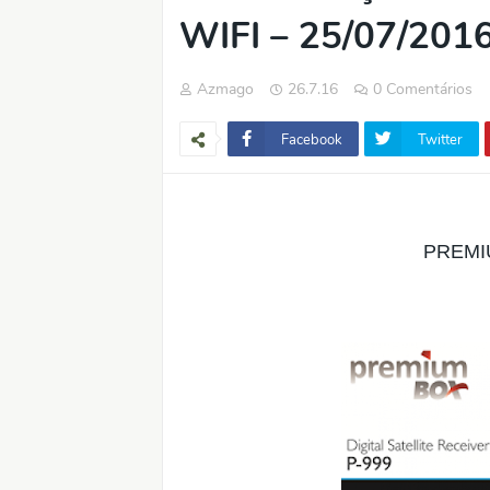
WIFI – 25/07/201
Azmago
26.7.16
0 Comentários
Facebook
Twitter
PREMI