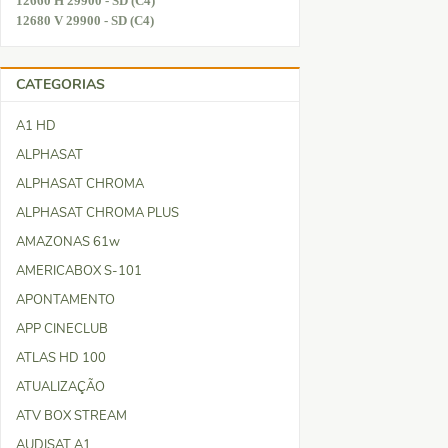
12660 H 29900 - SD (C4)
12680 V 29900 - SD (C4)
CATEGORIAS
A1 HD
ALPHASAT
ALPHASAT CHROMA
ALPHASAT CHROMA PLUS
AMAZONAS 61w
AMERICABOX S-101
APONTAMENTO
APP CINECLUB
ATLAS HD 100
ATUALIZAÇÃO
ATV BOX STREAM
AUDISAT A1