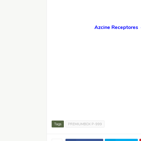
Azcine Receptores o
Tags
PREMIUMBOX P-999