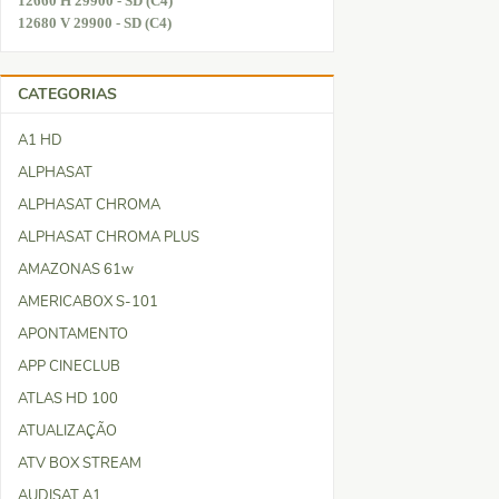
12660 H 29900 - SD (C4)
12680 V 29900 - SD (C4)
CATEGORIAS
A1 HD
ALPHASAT
ALPHASAT CHROMA
ALPHASAT CHROMA PLUS
AMAZONAS 61w
AMERICABOX S-101
APONTAMENTO
APP CINECLUB
ATLAS HD 100
ATUALIZAÇÃO
ATV BOX STREAM
AUDISAT A1