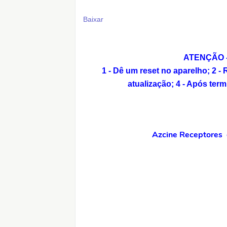
Baixar
ATENÇÃO - 
1 - Dê um reset no aparelho;
2 -
atualização;
4 - Após term
Azcine Receptores o