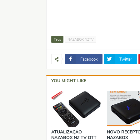
Tags
NAZABOX NZTV
Facebook
Twitter
YOU MIGHT LIKE
ATUALIZAÇÃO
NOVO RECEPT
NAZABOX NZ TV OTT
NAZABOX