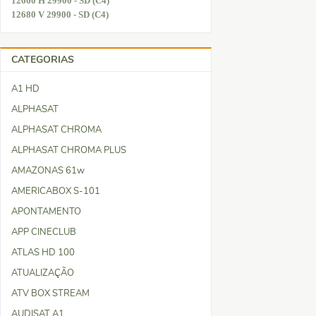
12660 H 29900 - SD (C4)
12680 V 29900 - SD (C4)
CATEGORIAS
A1 HD
ALPHASAT
ALPHASAT CHROMA
ALPHASAT CHROMA PLUS
AMAZONAS 61w
AMERICABOX S-101
APONTAMENTO
APP CINECLUB
ATLAS HD 100
ATUALIZAÇÃO
ATV BOX STREAM
AUDISAT A1