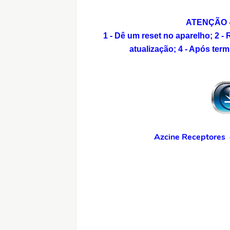
ATENÇÃO - 
1 - Dê um reset no aparelho;
2 -
atualização;
4 - Após term
Azcine Receptores o