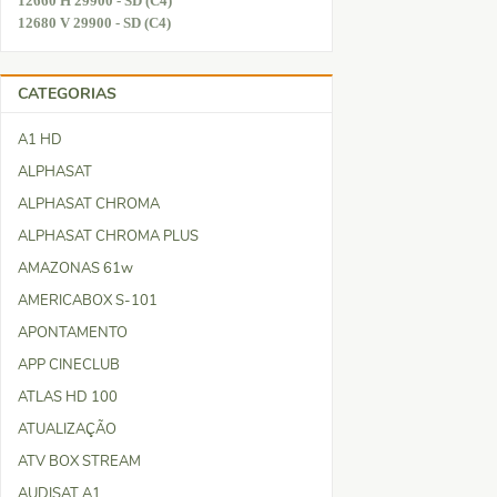
12660 H 29900 - SD (C4)
12680 V 29900 - SD (C4)
CATEGORIAS
A1 HD
ALPHASAT
ALPHASAT CHROMA
ALPHASAT CHROMA PLUS
AMAZONAS 61w
AMERICABOX S-101
APONTAMENTO
APP CINECLUB
ATLAS HD 100
ATUALIZAÇÃO
ATV BOX STREAM
AUDISAT A1