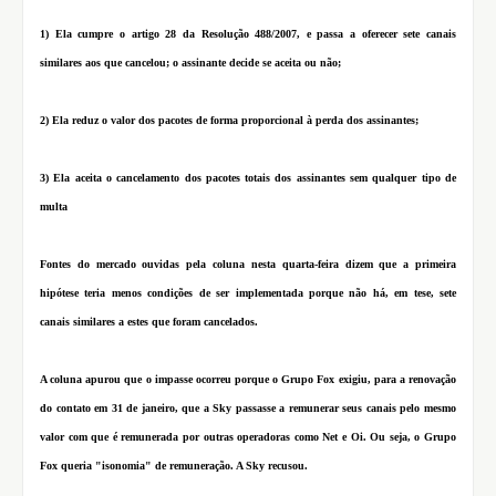
1) Ela cumpre o artigo 28 da Resolução 488/2007, e passa a oferecer sete canais
similares aos que cancelou; o assinante decide se aceita ou não;
2) Ela reduz o valor dos pacotes de forma proporcional à perda dos assinantes;
3) Ela aceita o cancelamento dos pacotes totais dos assinantes sem qualquer tipo de
multa
Fontes do mercado ouvidas pela coluna nesta quarta-feira dizem que a primeira
hipótese teria menos condições de ser implementada porque não há, em tese, sete
canais similares a estes que foram cancelados.
A coluna apurou que o impasse ocorreu porque o Grupo Fox exigiu, para a renovação
do contato em 31 de janeiro, que a Sky passasse a remunerar seus canais pelo mesmo
valor com que é remunerada por outras operadoras como Net e Oi. Ou seja, o Grupo
Fox queria "isonomia" de remuneração. A Sky recusou.