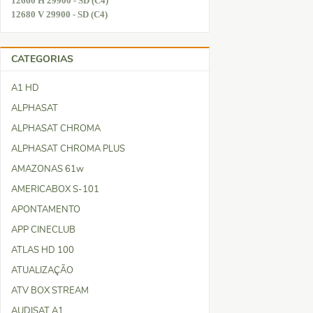
12660 H 29900 - SD (C4)
12680 V 29900 - SD (C4)
CATEGORIAS
A1 HD
ALPHASAT
ALPHASAT CHROMA
ALPHASAT CHROMA PLUS
AMAZONAS 61w
AMERICABOX S-101
APONTAMENTO
APP CINECLUB
ATLAS HD 100
ATUALIZAÇÃO
ATV BOX STREAM
AUDISAT A1