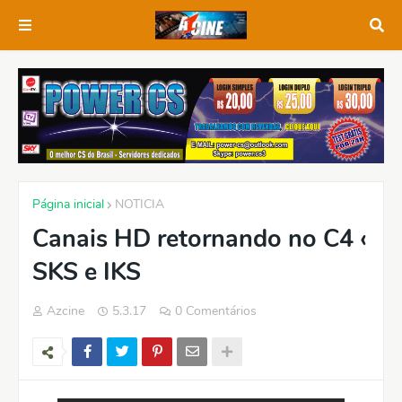
Página inicial
NOTICIA
Canais HD retornando no C4 ‹
SKS e IKS
Azcine
5.3.17
0 Comentários