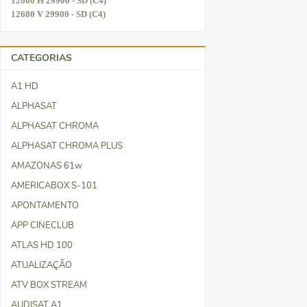
12660 H 29900 - SD (C4)
12680 V 29900 - SD (C4)
CATEGORIAS
A1 HD
ALPHASAT
ALPHASAT CHROMA
ALPHASAT CHROMA PLUS
AMAZONAS 61w
AMERICABOX S-101
APONTAMENTO
APP CINECLUB
ATLAS HD 100
ATUALIZAÇÃO
ATV BOX STREAM
AUDISAT A1