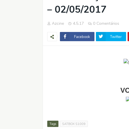
– 02/05/2017
Azcine
4.5.17
0 Comentários
Facebook
Twitter
VO
Tags
SATBOX S1009