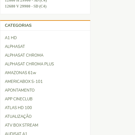
12660 H 29900 - SD (C4)
12680 V 29900 - SD (C4)
CATEGORIAS
A1 HD
ALPHASAT
ALPHASAT CHROMA
ALPHASAT CHROMA PLUS
AMAZONAS 61w
AMERICABOX S-101
APONTAMENTO
APP CINECLUB
ATLAS HD 100
ATUALIZAÇÃO
ATV BOX STREAM
AUDISAT A1