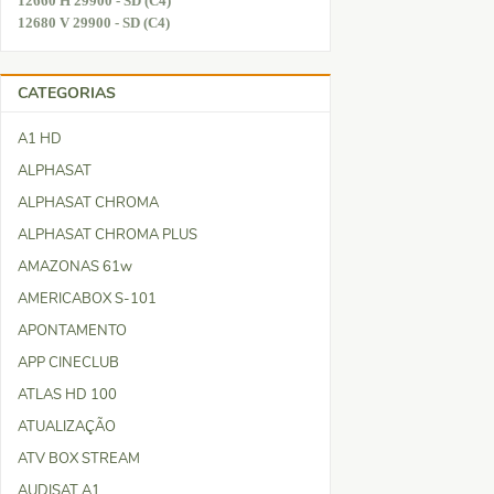
12660 H 29900 - SD (C4)
12680 V 29900 - SD (C4)
CATEGORIAS
A1 HD
ALPHASAT
ALPHASAT CHROMA
ALPHASAT CHROMA PLUS
AMAZONAS 61w
AMERICABOX S-101
APONTAMENTO
APP CINECLUB
ATLAS HD 100
ATUALIZAÇÃO
ATV BOX STREAM
AUDISAT A1