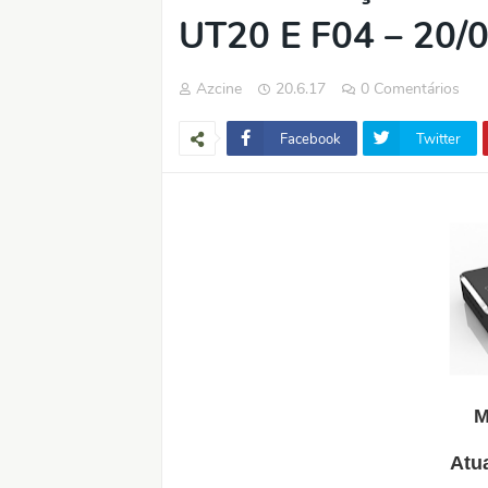
UT20 E F04 – 20/
Azcine
20.6.17
0 Comentários
Facebook
Twitter
M
Atua