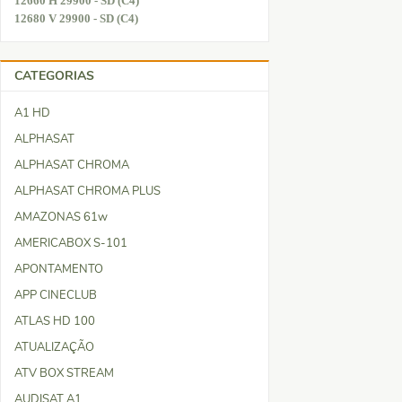
12660 H 29900 - SD (C4)
12680 V 29900 - SD (C4)
CATEGORIAS
A1 HD
ALPHASAT
ALPHASAT CHROMA
ALPHASAT CHROMA PLUS
AMAZONAS 61w
AMERICABOX S-101
APONTAMENTO
APP CINECLUB
ATLAS HD 100
ATUALIZAÇÃO
ATV BOX STREAM
AUDISAT A1