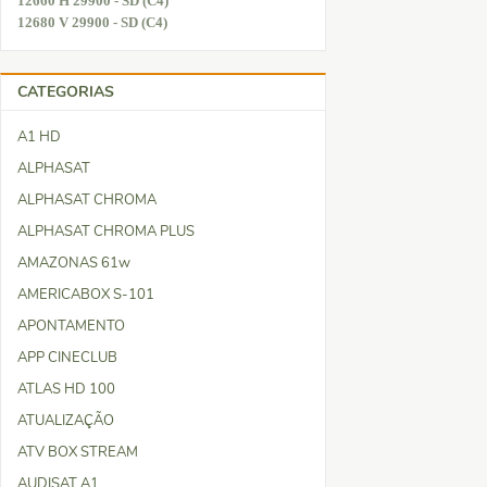
12660 H 29900 - SD (C4)
12680 V 29900 - SD (C4)
CATEGORIAS
A1 HD
ALPHASAT
ALPHASAT CHROMA
ALPHASAT CHROMA PLUS
AMAZONAS 61w
AMERICABOX S-101
APONTAMENTO
APP CINECLUB
ATLAS HD 100
ATUALIZAÇÃO
ATV BOX STREAM
AUDISAT A1