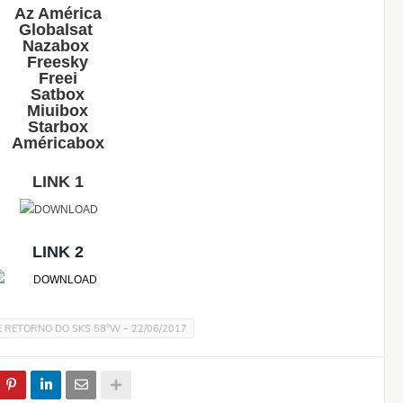
Az América
Globalsat
Nazabox
Freesky
Freei
Satbox
Miuibox
Starbox
Américabox
LINK 1
LINK 2
 RETORNO DO SKS 58°W – 22/06/2017