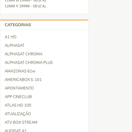
12660 H 29900 - SD (C4)
12680 V 29900 - SD (C4)
CATEGORIAS
A1 HD
ALPHASAT
ALPHASAT CHROMA
ALPHASAT CHROMA PLUS
AMAZONAS 61w
AMERICABOX S-101
APONTAMENTO
APP CINECLUB
ATLAS HD 100
ATUALIZAÇÃO
ATV BOX STREAM
AUDISAT A1