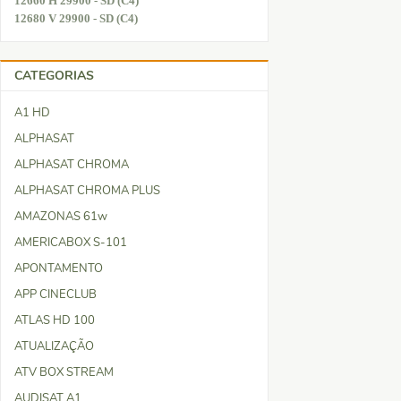
12660 H 29900 - SD (C4)
12680 V 29900 - SD (C4)
CATEGORIAS
A1 HD
ALPHASAT
ALPHASAT CHROMA
ALPHASAT CHROMA PLUS
AMAZONAS 61w
AMERICABOX S-101
APONTAMENTO
APP CINECLUB
ATLAS HD 100
ATUALIZAÇÃO
ATV BOX STREAM
AUDISAT A1