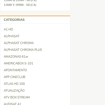
12660 H 29900 - SD (C4)
12680 V 29900 - SD (C4)
CATEGORIAS
A1 HD
ALPHASAT
ALPHASAT CHROMA
ALPHASAT CHROMA PLUS
AMAZONAS 61w
AMERICABOX S-101
APONTAMENTO
APP CINECLUB
ATLAS HD 100
ATUALIZAÇÃO
ATV BOX STREAM
AUDISAT A1