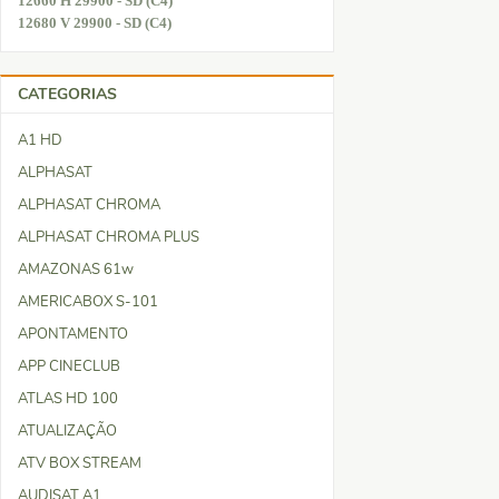
12660 H 29900 - SD (C4)
12680 V 29900 - SD (C4)
CATEGORIAS
A1 HD
ALPHASAT
ALPHASAT CHROMA
ALPHASAT CHROMA PLUS
AMAZONAS 61w
AMERICABOX S-101
APONTAMENTO
APP CINECLUB
ATLAS HD 100
ATUALIZAÇÃO
ATV BOX STREAM
AUDISAT A1