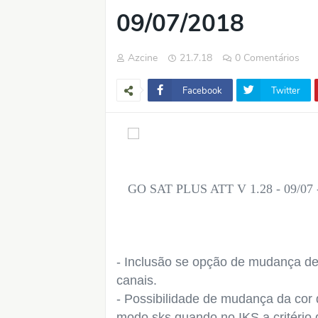
09/07/2018
Azcine
21.7.18
0 Comentários
Facebook
Twitter
GO SAT PLUS ATT V 1.28 - 09/07 -
- Inclusão se opção de mudança de 
canais.
- Possibilidade de mudança da cor 
modo sks quando no IKS a critério 