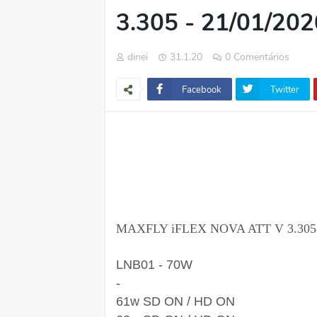
3.305 - 21/01/202
dinei
31.1.20
0 Comentários
Facebook
Twitter
MAXFLY iFLEX NOVA ATT V 3.305 - 
LNB01 - 70W
-
61w SD ON / HD ON