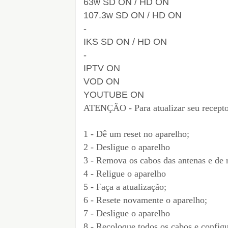
63w SD ON / HD ON
107.3w SD ON / HD ON
-
IKS SD ON / HD ON
-
IPTV ON
VOD ON
YOUTUBE ON
ATENÇÃO - Para atualizar seu recepto
1 - Dê um reset no aparelho;
2 - Desligue o aparelho
3 - Remova os cabos das antenas e de 
4 - Religue o aparelho
5 - Faça a atualização;
6 - Resete novamente o aparelho;
7 - Desligue o aparelho
8 - Recoloque todos os cabos e configu