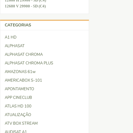
12660 H 29900 - SD (C4)
12680 V 29900 - SD (C4)
CATEGORIAS
A1 HD
ALPHASAT
ALPHASAT CHROMA
ALPHASAT CHROMA PLUS
AMAZONAS 61w
AMERICABOX S-101
APONTAMENTO
APP CINECLUB
ATLAS HD 100
ATUALIZAÇÃO
ATV BOX STREAM
AUDISAT A1