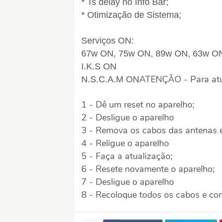
* Ts delay no Info Bar;
* Otimização de Sistema;
Serviços ON:
67w ON, 75w ON, 89w ON, 63w O
I.K.S ON
ATENÇÃO - Para atua
N.S.C.A.M ON
1 - Dê um reset no aparelho;
2 - Desligue o aparelho
3 - Remova os cabos das antenas e
4 - Religue o aparelho
5 - Faça a atualização;
6 - Resete novamente o aparelho;
7 - Desligue o aparelho
8 - Recoloque todos os cabos e con