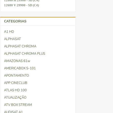
12660 H 29900 - SD (C4)
12680 V 29900 - SD (C4)
CATEGORIAS
A1 HD
ALPHASAT
ALPHASAT CHROMA
ALPHASAT CHROMA PLUS
AMAZONAS 61w
AMERICABOX S-101
APONTAMENTO
APP CINECLUB
ATLAS HD 100
ATUALIZAÇÃO
ATV BOX STREAM
AUDISAT A1