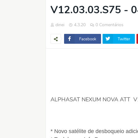
V12.03.03.S75 - 
dinei
4.3.20
0 Comentários
Facebook
Twitter
ALPHASAT NEXUM NOVA ATT V12.
* Novo satélite de desboqueio adi