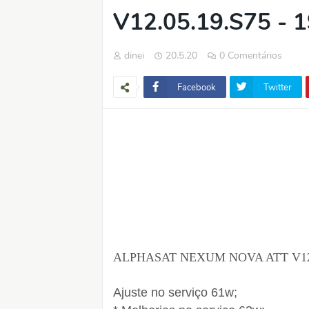
V12.05.19.S75 - 
dinei
20.5.20
0 Comentários
Facebook
Twitter
ALPHASAT NEXUM NOVA ATT V12.05
Ajuste no serviço 61w;