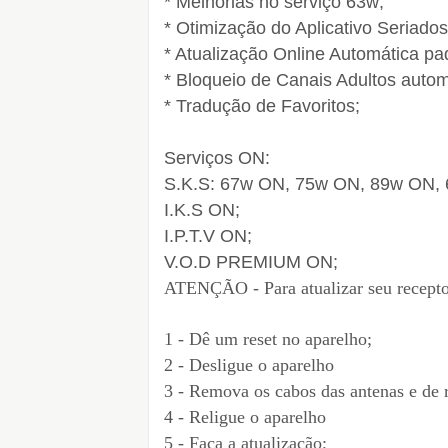
* Melhorias no serviço 63w;
* Otimização do Aplicativo Seriados
* Atualização Online Automática p
* Bloqueio de Canais Adultos autom
* Tradução de Favoritos;
Serviços ON:
S.K.S: 67w ON, 75w ON, 89w ON,
I.K.S ON;
I.P.T.V ON;
V.O.D PREMIUM ON;
ATENÇÃO - Para atualizar seu recepto
1 - Dê um reset no aparelho;
2 - Desligue o aparelho
3 - Remova os cabos das antenas e de 
4 - Religue o aparelho
5 - Faça a atualização;