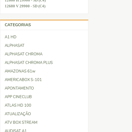
12660 H 29900 - SD (C4)
12680 V 29900 - SD (C4)
CATEGORIAS
A1 HD
ALPHASAT
ALPHASAT CHROMA
ALPHASAT CHROMA PLUS
AMAZONAS 61w
AMERICABOX S-101
APONTAMENTO
APP CINECLUB
ATLAS HD 100
ATUALIZAÇÃO
ATV BOX STREAM
AUDISAT A1