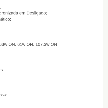
;
adronizada em Desligado;
ático;
 63w ON, 61w ON, 107.3w ON
r:
rede