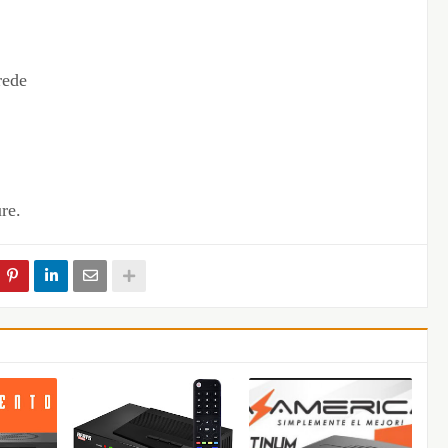
rede
re.