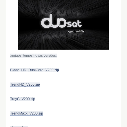
amigos, temos novas versões:
Blade_HD_DualCore_V200.zip
TrendHD_V200.zip
TroyG_V200.zip
TrendMaxx_V200.zip