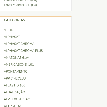
12660 H 29900 - SD (C4)
12680 V 29900 - SD (C4)
CATEGORIAS
A1 HD
ALPHASAT
ALPHASAT CHROMA
ALPHASAT CHROMA PLUS
AMAZONAS 61w
AMERICABOX S-101
APONTAMENTO
APP CINECLUB
ATLAS HD 100
ATUALIZAÇÃO
ATV BOX STREAM
AUDISAT A1