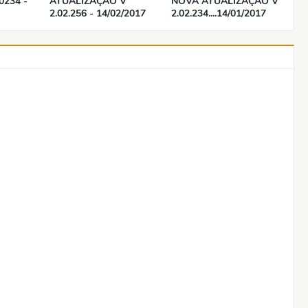
0234 -
ATUALIZAÇÃO V
NOVA ATUALIZAÇÃO V
2.02.256 - 14/02/2017
2.02.234....14/01/2017