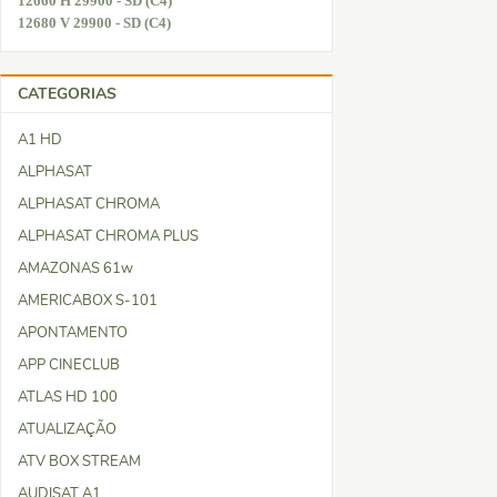
12660 H 29900 - SD (C4)
12680 V 29900 - SD (C4)
CATEGORIAS
A1 HD
ALPHASAT
ALPHASAT CHROMA
ALPHASAT CHROMA PLUS
AMAZONAS 61w
AMERICABOX S-101
APONTAMENTO
APP CINECLUB
ATLAS HD 100
ATUALIZAÇÃO
ATV BOX STREAM
AUDISAT A1