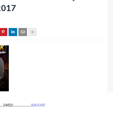
/2017
/..................
BAIXAR