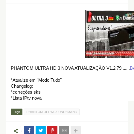
PHANTOM ULTRA HD 3 NOVA ATUALIZAÇÃO V1.2.79.......
B
*Atualize em "Modo Tudo"
Changelog:
*correções sks
*Lista IPtv nova
Tags
PHANTOM ULTRA 3 ONDEMAND