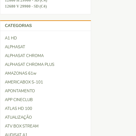
12660 H 29900 - SD (C4)
12680 V 29900 - SD (C4)
CATEGORIAS
A1 HD
ALPHASAT
ALPHASAT CHROMA
ALPHASAT CHROMA PLUS
AMAZONAS 61w
AMERICABOX S-101
APONTAMENTO
APP CINECLUB
ATLAS HD 100
ATUALIZAÇÃO
ATV BOX STREAM
AUDISAT A1