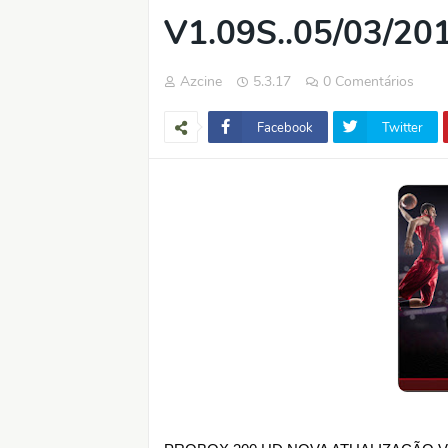
V1.09S..05/03/20
Azcine
5.3.17
0 Comentários
Facebook
Twitter