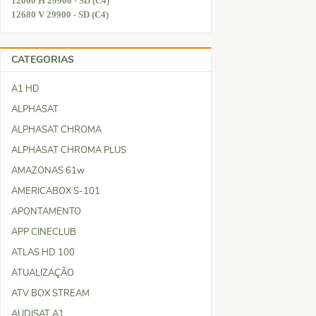
12660 H 29900 - SD (C4)
12680 V 29900 - SD (C4)
CATEGORIAS
A1 HD
ALPHASAT
ALPHASAT CHROMA
ALPHASAT CHROMA PLUS
AMAZONAS 61w
AMERICABOX S-101
APONTAMENTO
APP CINECLUB
ATLAS HD 100
ATUALIZAÇÃO
ATV BOX STREAM
AUDISAT A1