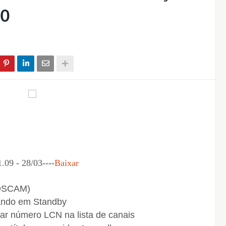
20
 - 28/03----
Baixar
(OSCAM)
uando em Standby
gar número LCN na lista de canais