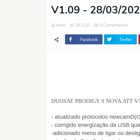
V1.09 - 28/03/20
dinei
29.3.20
0 Comentários
Facebook
Twitter
DUOSAT PRODIGY S NOVA ATT V1.09
- atualizado protocolos newcamD
- corrigido energização da USB q
-adicionado menu de ligar ou desli