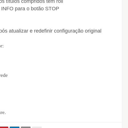
 títulos compridos tem roll
a INFO para o botão STOP
pós atualizar e redefinir configuração original
r:
rede
re.